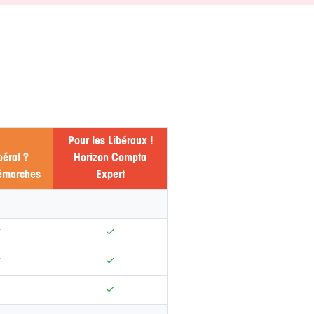
Pour les Libéraux !
béral ?
Horizon Compta
émarches
Expert
✓
✓
✓
✓
✓
✓