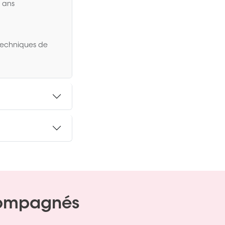
2 ans
techniques de
compagnés