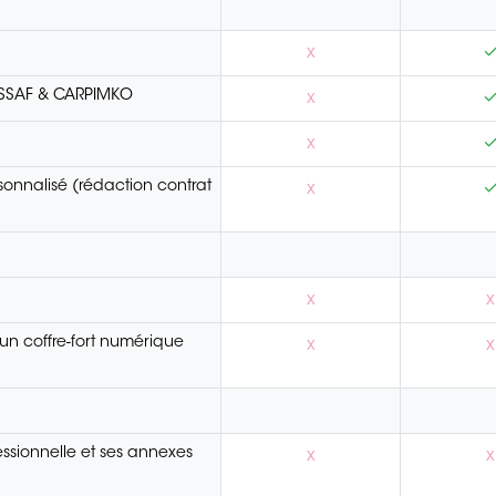
x
RSSAF & CARPIMKO
x
x
nnalisé (rédaction contrat
x
x
x
 un coffre-fort numérique
x
x
essionnelle et ses annexes
x
x