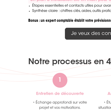
Un plan d’installation clé en main pour
Étapes essentielles et contacts utiles pour av
Synthèse claire : chiffres clés, aides, outils prat
Bonus : un expert comptable établit votre prévisionn
Je veux des cons
Notre processus en 
1
Entretien de découverte
A
• Échange approfondi sur votre
• Ét
projet et vos motivations.
situati