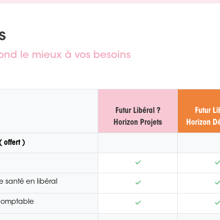
s
pond le mieux à vos besoins
Futur Libéral ?
Futur Li
Horizon Projets
Horizon D
 offert )
✓
e santé en libéral
✓
-comptable
✓