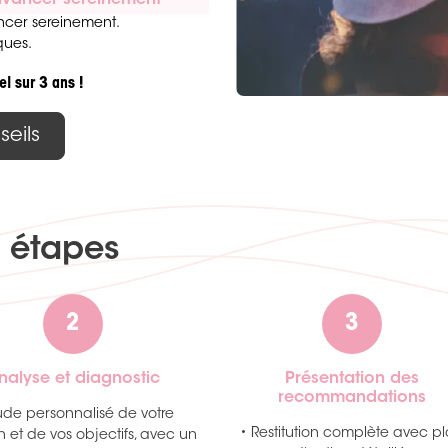
 avancer sereinement
ancer sereinement.
iques.
el sur 3 ans !
eils
4 étapes
2
3
nalyse et diagnostic
Présentation des
recommandations
ude personnalisé de votre
• Restitution complète avec p
on et de vos objectifs, avec un