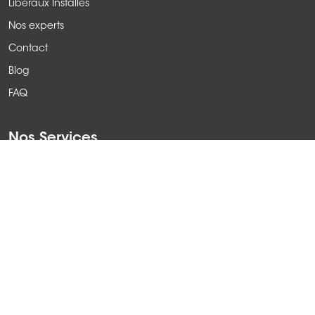
Libéraux Installés
Nos experts
Contact
Blog
FAQ
Nos Services
Installation en libéral
Comptabilité
Conseil Fiscal
Informations légales
Mentions légales
Politique de confidentialité